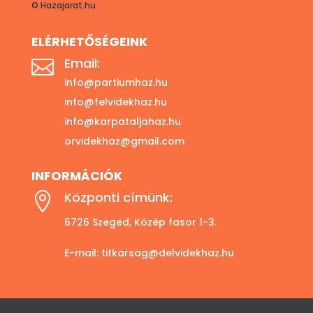
© Hazajarat.hu
ELÉRHETŐSÉGEINK
Email:

info@partiumhaz.hu
info@felvidekhaz.hu
info@karpataljahaz.hu
orvidekhaz@gmail.com
INFORMÁCIÓK
Központi címünk:

6726 Szeged, Közép fasor 1-3.
E-mail:
titkarsag@delvidekhaz.hu