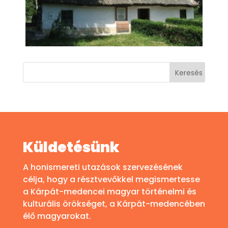
Küldetésünk
A honismereti utazások szervezésének
célja, hogy a résztvevőkkel megismertesse
a Kárpát-medencei magyar történelmi és
kulturális örökséget, a Kárpát-medencében
élő magyarokat.