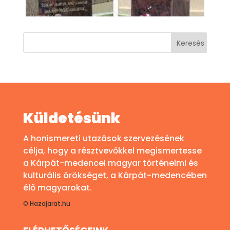
Küldetésünk
A honismereti utazások szervezésének
célja, hogy a résztvevőkkel megismertesse
a Kárpát-medencei magyar történelmi és
kulturális örökséget, a Kárpát-medencében
élő magyarokat.
© Hazajarat.hu