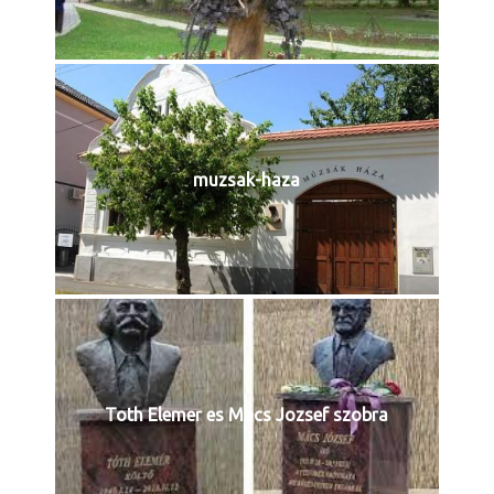
muzsak-haza
Toth Elemer es Macs Jozsef szobra