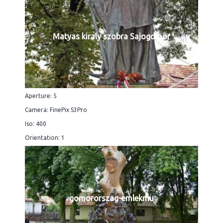
Matyas kiraly szobra Sajogomor
Aperture: 5
Camera: FinePix S3Pro
Iso: 400
Orientation: 1
gomororszag-emlekmu