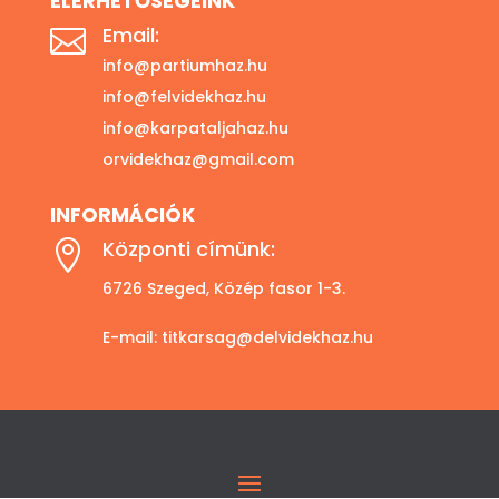
ELÉRHETŐSÉGEINK
Email:

info@partiumhaz.hu
info@felvidekhaz.hu
info@karpataljahaz.hu
orvidekhaz@gmail.com
INFORMÁCIÓK
Központi címünk:

6726 Szeged, Közép fasor 1-3.
E-mail:
titkarsag@delvidekhaz.hu