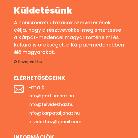
Küldetésünk
A honismereti utazások szervezésének
célja, hogy a résztvevőkkel megismertesse
a Kárpát-medencei magyar történelmi és
kulturális örökséget, a Kárpát-medencében
élő magyarokat.
© Hazajarat.hu
ELÉRHETŐSÉGEINK
Email:

info@partiumhaz.hu
info@felvidekhaz.hu
info@karpataljahaz.hu
orvidekhaz@gmail.com
INFORMÁCIÓK