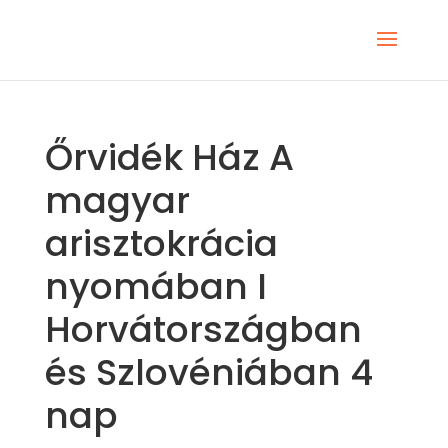
Őrvidék Ház A
magyar
arisztokrácia
nyomában I
Horvátországban
és Szlovéniában 4
nap