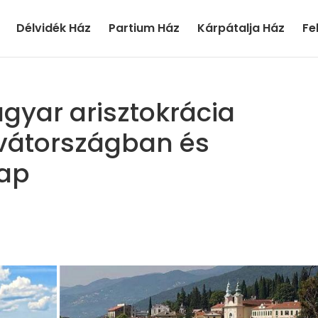
Délvidék Ház
Partium Ház
Kárpátalja Ház
Fe
gyar arisztokrácia
vátországban és
nap