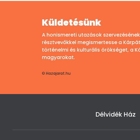
Küldetésünk
A honismereti utazások szervezésének 
résztvevőkkel megismertesse a Kárp
történelmi és kulturális örökséget, a
magyarokat.
© Hazajarat.hu
Délvidék Ház