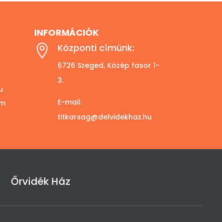
INFORMÁCIÓK
Központi címünk:

6726 Szeged, Közép fasor 1-
3.
u
E-mail:
om
titkarsag@delvidekhaz.hu
Őrvidék Ház