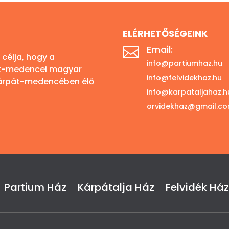
ELÉRHETŐSÉGEINK
Email:

célja, hogy a
info@partiumhaz.hu
át-medencei magyar
info@felvidekhaz.hu
 Kárpát-medencében élő
info@karpataljahaz.h
orvidekhaz@gmail.c
Partium Ház
Kárpátalja Ház
Felvidék Ház