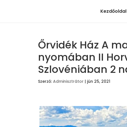
Kezdőoldal
Őrvidék Ház A ma
nyomában II Hor
Szlovéniában 2 
Szerző:
Adminisztrátor
|
jún 25, 2021