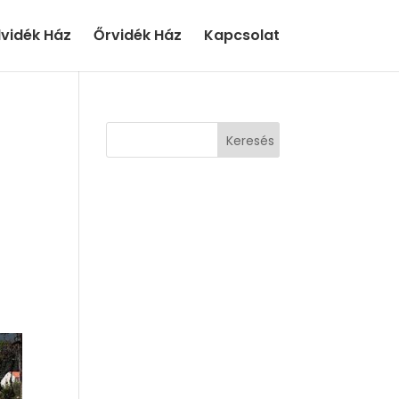
lvidék Ház
Őrvidék Ház
Kapcsolat