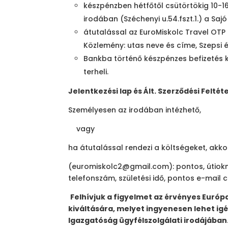
készpénzben hétfőtől csütörtökig 10-16 
irodában (Széchenyi u.54.fszt.1.) a Saj
átutalással az EuroMiskolc Travel OT
Közlemény: utas neve és címe, Szepsi é
Bankba történő készpénzes befizetés kö
terheli.
Jelentkezési lap és Ált.
Szerződési Feltéte
Személyesen az irodában intézhető,
vagy
ha átutalással rendezi a költségeket, akk
(euromiskolc2@gmail.com): pontos, útiok
telefonszám, születési idő, pontos e-mail c
Felhívjuk a figyelmet az érvényes Európ
kiváltására, melyet
ingyenesen lehet igé
Igazgatóság ügyfélszolgálati irodájában