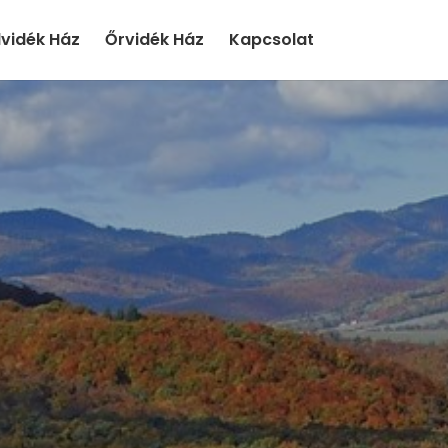
lvidék Ház
Őrvidék Ház
Kapcsolat