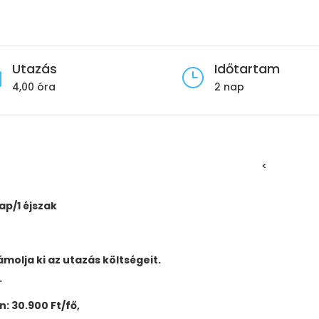
Utazás
Időtartam

}
4,00 óra
2 nap
<
nap/1 éjszak
ámolja ki az utazás költségeit.
.
én: 30.900 Ft/fő,