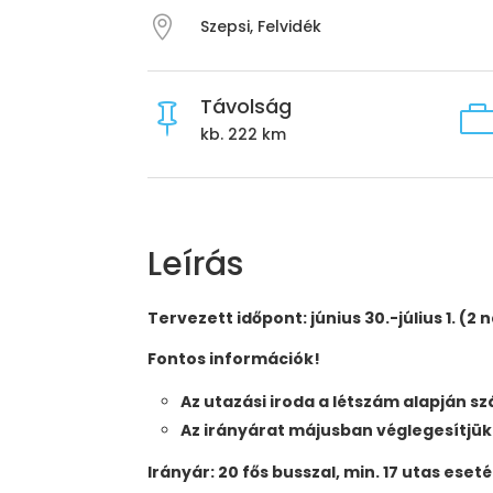

Szepsi, Felvidék
Távolság

kb. 222 km
Leírás
Tervezett időpont:
június 30.-július 1. (2 
Fontos információk!
Az utazási iroda a létszám alapján sz
Az irányárat májusban véglegesítjük
Irányár: 20 fős busszal, min. 17 utas eset