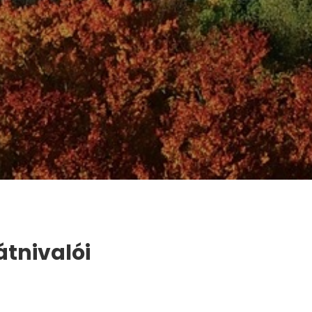
átnivalói