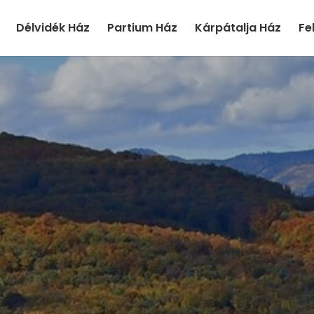
Délvidék Ház
Partium Ház
Kárpátalja Ház
Fe