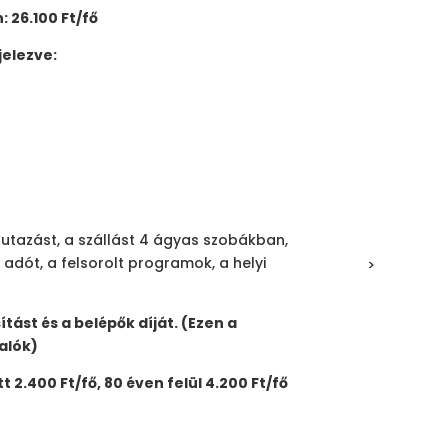
 26.100 Ft/fő
jelezve:
 utazást, a szállást 4 ágyas szobákban,
 adót, a felsorolt programok, a helyi
>
tást és a belépők díját. (Ezen a
alók)
t 2.400 Ft/fő, 80 éven felül 4.200 Ft/fő