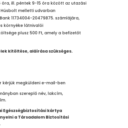
óra, ill. péntek 9-15 óra között az utazási
ó Húsbolt melletti udvarban
P Bank 11734004-20479875. számlájára,
s környéke látnivalói
ltsége plusz 500 Ft, amely a befizetőt
lek kitöltése, aláírása
szükséges.
or kérjük megküldeni e-mail-ben
mányban szereplő név, lakcím,
ím.
ai Egészségbiztosítási kártya
nyelni a Társadalom Biztosítási
.