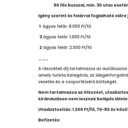
50 fős busszal, min. 30 utas esetén:
Igény szerint és felárral foglalható előre 
1
ágyas felár: 8.000 Ft/fő
3
ágyas felár: 1.000 Ft/fő
2
ágyas felár: 2.000 Ft/fő
___
A részvételi díj tartalmazza az autóbuszos
amely turista kategória, az idegenforgalmi
vezetés és a csoportkísérő költségét.
Nem tartalmazza az étkezést, utasbiztosí
kiránduláson nem lesznek belépős látniv
Utasbiztosítás: 1.200 Ft/fő, 70-80 év közöt
Befizetés: