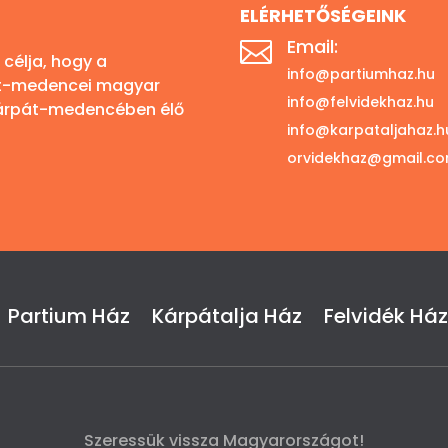
ELÉRHETŐSÉGEINK
Email:

célja, hogy a
info@partiumhaz.hu
át-medencei magyar
info@felvidekhaz.hu
 Kárpát-medencében élő
info@karpataljahaz.h
orvidekhaz@gmail.c
Partium Ház
Kárpátalja Ház
Felvidék Ház
Szeressük vissza Magyarországot!