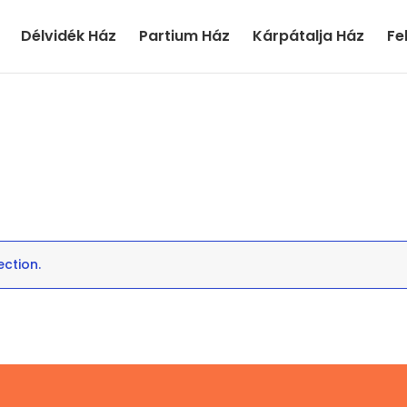
Délvidék Ház
Partium Ház
Kárpátalja Ház
Fe
ction.