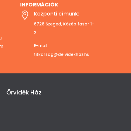
INFORMÁCIÓK
Központi címünk:

6726 Szeged, Közép fasor 1-
3.
u
E-mail:
om
titkarsag@delvidekhaz.hu
Őrvidék Ház