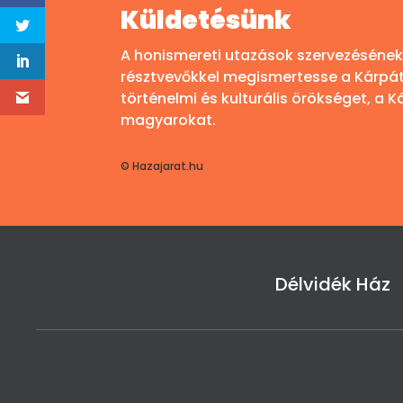
Küldetésünk
A honismereti utazások szervezésének 
résztvevőkkel megismertesse a Kárp
történelmi és kulturális örökséget, a
magyarokat.
© Hazajarat.hu
Délvidék Ház