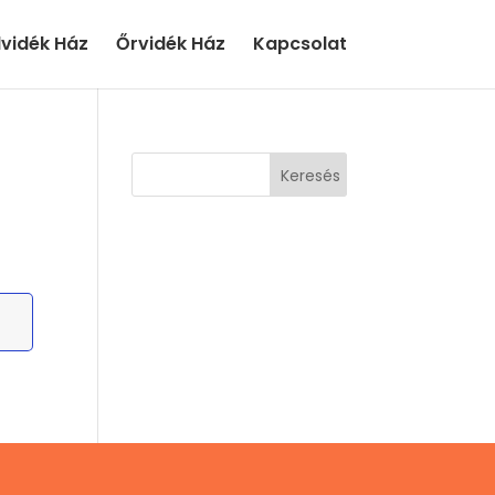
lvidék Ház
Őrvidék Ház
Kapcsolat